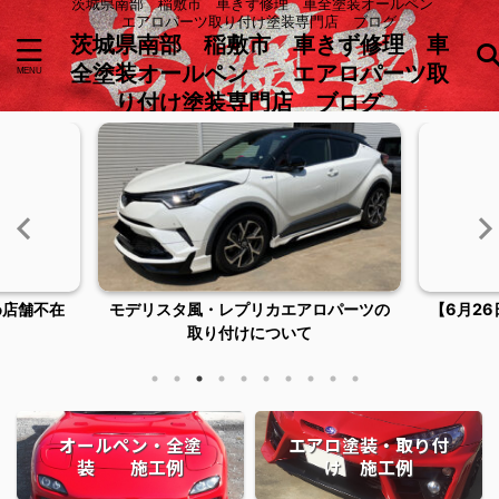
茨城県南部 稲敷市 車きず修理 車全塗装オールペン
エアロパーツ取り付け塗装専門店 ブログ
茨城県南部 稲敷市 車きず修理 車
全塗装オールペン エアロパーツ取
り付け塗装専門店 ブログ
ロパーツの
【6月26日臨時休業およびご来店につい
稲敷市潮
てのお知らせ】
オールペン・全塗
エアロ塗装・取り付
装 施工例
け 施工例