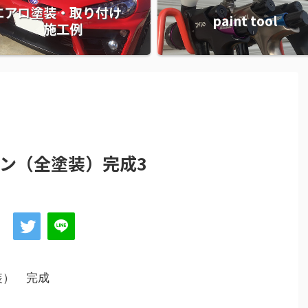
エアロ塗装・取り付け
paint tool
施工例
ペン（全塗装）完成3
） 完成