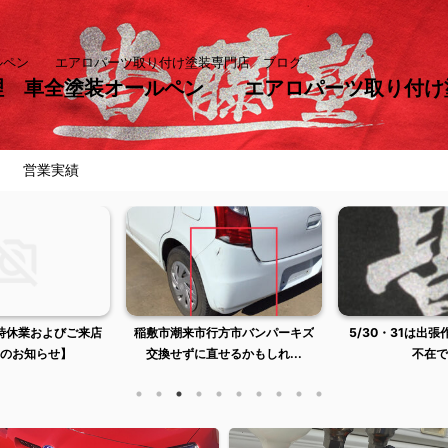
ールペン エアロパーツ取り付け塗装専門店 ブログ
理 車全塗装オールペン エアロパーツ取り付
営業実績
臨時休業およびご来店
稲敷市潮来市行方市バンパーキズ
5/30・31は出
のお知らせ】
交換せずに直せるかもしれ...
不在で