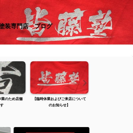
け塗装専門店 ブログ
張作業のため店舗
【臨時休業およびご来店について
【臨時休業およびご来
す
のお知らせ】
のお知らせ】