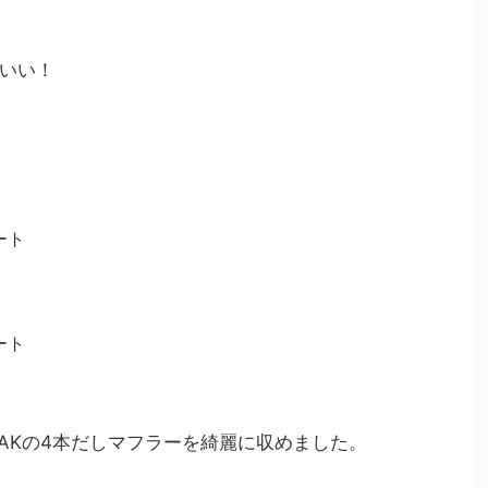
いい！
ート
ート
EAKの4本だしマフラーを綺麗に収めました。