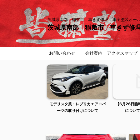
茨城県南部 稲敷市 車きず修理 車全塗装オ
茨城県南部 稲敷市 車きず修
お問い合わせ
会社案内 アクセスマップ
曜日は出張作業のため店
モデリスタ風・レプリカエアロパ
【6月26日
舗不在です
ーツの取り付けについて
について