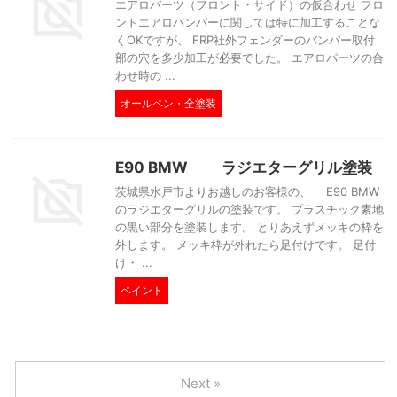
エアロパーツ（フロント・サイド）の仮合わせ フロ
ントエアロバンパーに関しては特に加工することな
くOKですが、 FRP社外フェンダーのバンパー取付
部の穴を多少加工が必要でした。 エアロパーツの合
わせ時の ...
オールペン・全塗装
E90 BMW ラジエターグリル塗装
茨城県水戸市よりお越しのお客様の、 E90 BMW
のラジエターグリルの塗装です。 プラスチック素地
の黒い部分を塗装します。 とりあえずメッキの枠を
外します。 メッキ枠が外れたら足付けです。 足付
け・ ...
ペイント
Next »