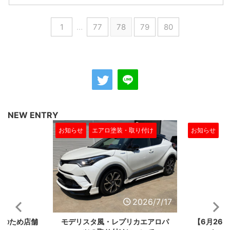
1
…
77
78
79
80
NEW ENTRY
お知らせ
エアロ塗装・取り付け
お知らせ
2026/7/22
2026/7/17
業のため店舗
モデリスタ風・レプリカエアロパ
【6月26