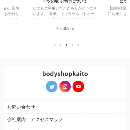
ーツの取り付けについて
につ
のため、店舗
いつもご利用いただきありがとうござ
【臨時休業
便をおかけし
います。 近年、インターネットオー
知らせ】 急
いたします。
クションや通販サイト等で販売されて
ございません
いるモデリスタ風・レプリカエアロパ
は、誠に勝
ReadMore
ーツに関するお問い合わせが増えてお
いただきます
ります。 当店では、これらのパーツ
中のため、 
につきましては取り付け作業をお断り
できない場合
しております。 その理由として、純
前にご連絡
正品と比較して品質・強度・フィッテ
※ LINEで
ィング精度に大きなばらつきがあり、
い合わせペ
正常な取り付けができないケースや、
ださい。
大幅な加工・調整が必要となるケース
bodyshopkaito
が多く見受けられるためです。 ま
た、パーツの個体差により取り付け後
の隙間や歪み、走行中の不具合などが
発 ...
お問い合わせ
会社案内 アクセスマップ