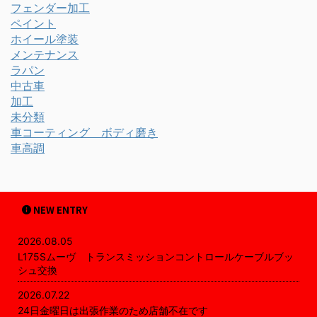
フェンダー加工
ペイント
ホイール塗装
メンテナンス
ラパン
中古車
加工
未分類
車コーティング ボディ磨き
車高調
NEW ENTRY
2026.08.05
L175Sムーヴ トランスミッションコントロールケーブルブッ
シュ交換
2026.07.22
24日金曜日は出張作業のため店舗不在です