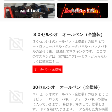
paint tool
見積り・相談
３０セルシオ オールペン（全塗装）
３０セルシオのオールペン（全塗装）の続き ピラ
ー・ロッカーパネル・クオータパネル・バックパネ
ルの足付け後、 脱脂してマスキングです。 ここで
のマスキングは、室内にスプレーミストが入らない
ように慎重に！ ...
オールペン・全塗装
30セルシオ オールペン（全塗装）
３０セルシオのオールペン（全塗装）の続き とうと
うピラー・ロッカーパネル・クォータパネルの塗装
に入っていきます。 私はドアを外して、塗装しま
す。 ドアを着けたままより、ドアを外した方が綺麗