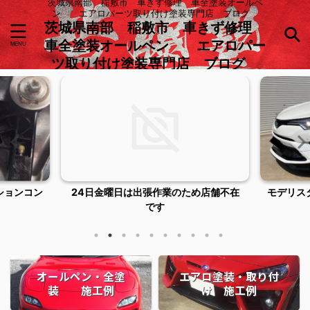
茨城県南部 稲敷市 車きず修理 車全塗装オールペ
ン エアロパーツ取り付け塗装専門店 ブログ
茨城県南部 稲敷市 車きず修理
車全塗装オールペン エアロパー
ツ取り付け塗装専門店 ブログ
ションコン
24日金曜日は出張作業のため店舗不在
モデリス
です
オールペン・全塗
エアロ塗装・取り付
装 施工例
け 施工例